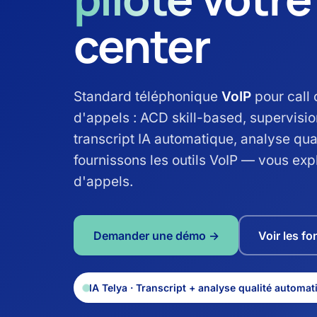
center
Standard téléphonique
VoIP
pour call 
d'appels : ACD skill-based, supervisio
transcript IA automatique, analyse qua
fournissons les outils VoIP — vous exp
d'appels.
Demander une démo →
Voir les fo
IA Telya · Transcript + analyse qualité automat