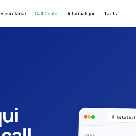
ésecrétariat
Call Center
Informatique
Tarifs
qui
🔒 telatel
call
FILES