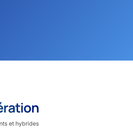
ération
nts et hybrides