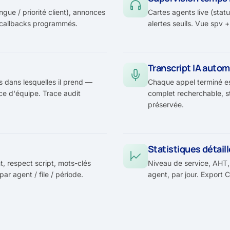
gue / priorité client), annonces
Cartes agents live (statut
 callbacks programmés.
alertes seuils. Vue spv 
Transcript IA auto
 dans lesquelles il prend —
Chaque appel terminé est
nce d'équipe. Trace audit
complet recherchable, st
préservée.
Statistiques détail
, respect script, mots-clés
Niveau de service, AHT,
par agent / file / période.
agent, par jour. Export