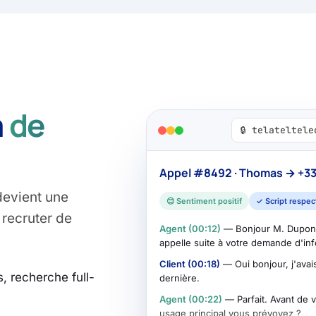
à
de
🔒 telateltel
Appel #8492 · Thomas → +33 
devient une
😊 Sentiment positif
✓ Script respec
recruter de
Agent (00:12)
— Bonjour M. Dupont,
appelle suite à votre demande d'in
Client (00:18)
— Oui bonjour, j'avai
, recherche full-
dernière.
Agent (00:22)
— Parfait. Avant de 
usage principal vous prévoyez ?