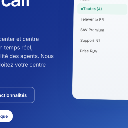
Toutes (4)
Télévente FR
SAV Premium
center et centre
Support N1
n temps réel,
Prise RDV
lité des agents. Nous
loitez votre centre
nctionnalités
ique