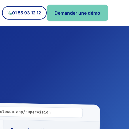
01 55 93 12 12
Demander une démo
telecom.app/supervision