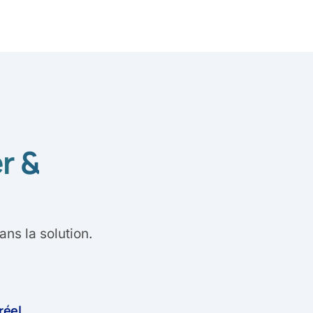
er &
ns la solution.
réel