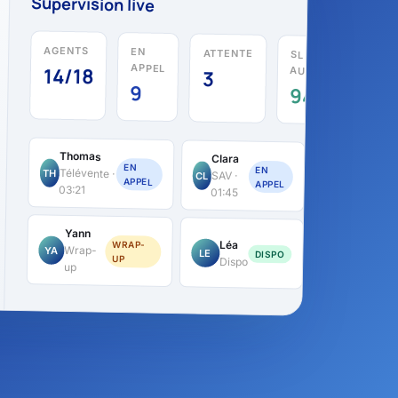
Supervision live
AGENTS
EN
ATTENTE
SL
APPEL
14/18
AUJOURD'HUI
3
9
94%
Thomas
Clara
EN
EN
Télévente ·
TH
SAV ·
CL
APPEL
APPEL
03:21
01:45
Yann
Léa
WRAP-
Wrap-
YA
LE
DISPO
UP
Dispo
up