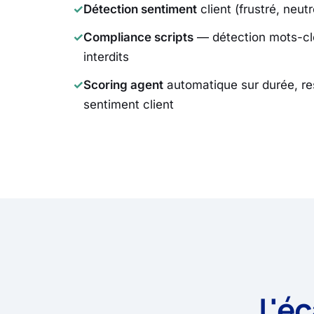
✓
Détection sentiment
client (frustré, neutr
✓
Compliance scripts
— détection mots-clé
interdits
✓
Scoring agent
automatique sur durée, res
sentiment client
L'é